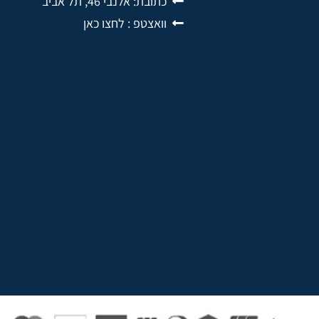
כתובת: אלנבי 46, תל אביב
וואצטפ : לחצו כאן