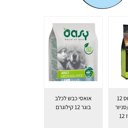
בלאק אולימפוס 12
אואסי כבש לכלב
סניור
בוגר 12 קילוגרם
עוף דגים אורז 12