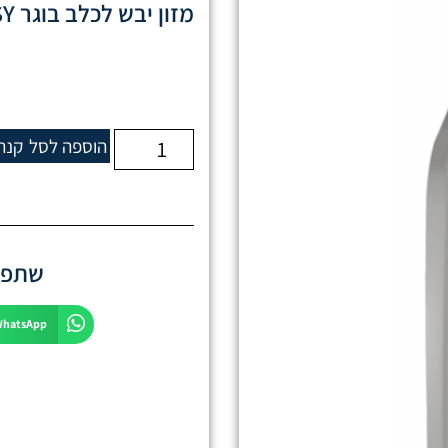
מזון יבש לכלב בוגר OASY אואסי חלבון יחיד סלמון גזע 2.5 קילוגרם
הוספה לסל
קנה
שתפו 
WhatsApp