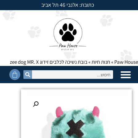
כתובת: אלנבי 46 תל אביב
למשלוחים חייגו: 054-5950525
Paw House
»
חנות חיות
»
בובת נשיכה לכלבים זידוג zee dog MR. X