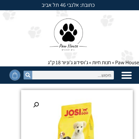
כתובת: אלנבי 46 תל אביב
למשלוחים חייגו: 054-5950525
Paw House
»
חנות חיות
»
ג'וסידוג ג'וניור 18 ק"ג