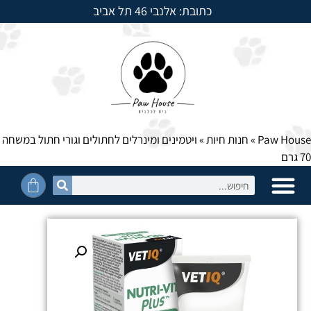
כתובת: אלנבי 46 תל אביב
למשלוחים חייגו: 054-5950525
Paw House
»
חנות חיות
»
ויטמינים ומינרלים לחתולים וגורי חתול במשחה
70 גרם