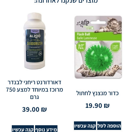
דאורדורנט ריחני לבנדר
מרוכז במיוחד למצע 750
כדור מנצנץ לחתול
גרם
19.90
₪
39.00
₪
הוספה לסל
קנה עכשיו
מידע נוסף
קנה עכשיו