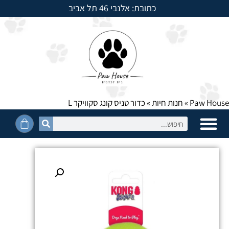
כתובת: אלנבי 46 תל אביב
למשלוחים חייגו: 054-5950525
Paw House
»
חנות חיות
»
כדור טניס קונג סקוויקר L