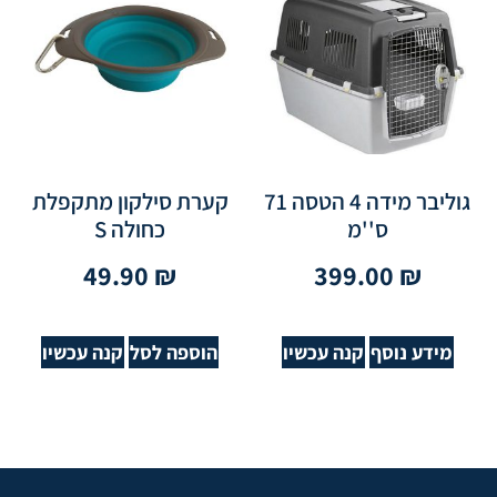
גוליבר מידה 4 הטסה 71
קערת סילקון מתקפלת
ס''מ
כחולה S
49.90
₪
399.00
₪
מידע נוסף
קנה עכשיו
הוספה לסל
קנה עכשיו