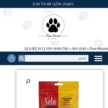
כתובת: אלנבי 46 תל אביב
למשלוחים חייגו: 054-5950525
Paw House
»
חנות חיות
»
סולו חטיפי חזה ברווז (80 גרם)