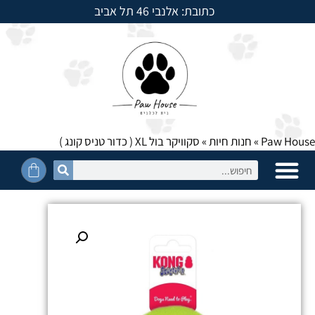
כתובת: אלנבי 46 תל אביב
למשלוחים חייגו: 054-5950525
Paw House
»
חנות חיות
»
סקוויקר בול XL ( כדור טניס קונג )