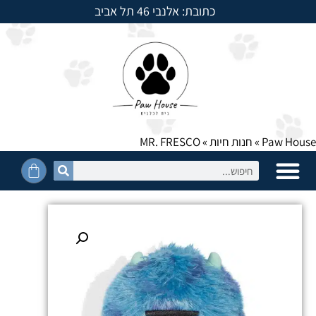
כתובת: אלנבי 46 תל אביב
למשלוחים חייגו: 054-5950525
Paw House
»
חנות חיות
»
MR. FRESCO