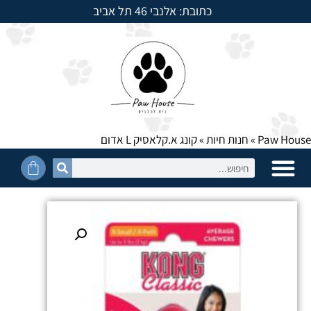
כתובת: אלנבי 46 תל אביב
למשלוחים חייגו: 054-5950525
Paw House
»
חנות חיות
»
קונג א.קלאסיק L אדום