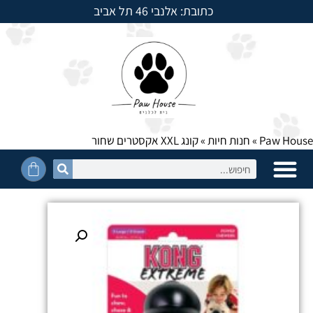
כתובת: אלנבי 46 תל אביב
למשלוחים חייגו: 054-5950525
Paw House
»
חנות חיות
»
קונג XXL אקסטרים שחור