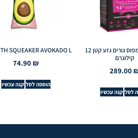
בלאק אולימפוס גורים גזע קטן 12
ITH SQUEAKER AVOKADO L
קילוגרם
74.90
₪
289.00
הוספה לסל
קנה עכשיו
 לסל
קנה עכשיו