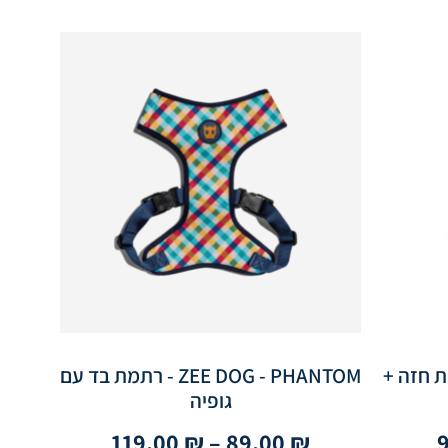
ZEE.D- רתמת חזה +
ZEE DOG - PHANTOM - רתמת בד עם
גופיה
119.00
₪
–
89.00
₪