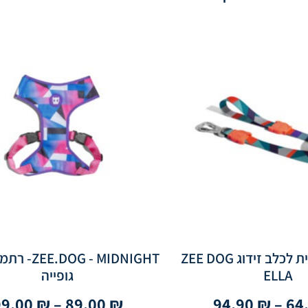
רצועה איכותית לכלב זידוג ZEE DOG
OG - MIDNIGHT
ELLA
גופייה
99.00
₪
–
89.00
₪
94.90
₪
–
64