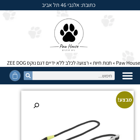
כתובת: אלנבי 46 תל אביב
למשלוחים חייגו: 054-5950525
Paw House
»
חנות חיות
»
רצועה לכלב ללא ידיים דגם נוקס ZEE DOG
מבצע!