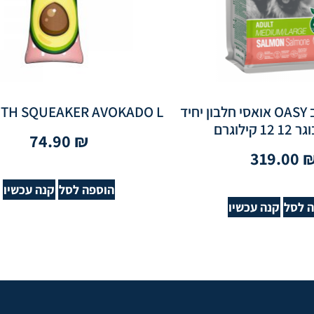
מזון יבש לכלב OASY אואסי חלבון יחיד
ITH SQUEAKER AVOKADO L
 קילוגרם
74.90
₪
319.00
הוספה לסל
קנה עכשיו
 לסל
קנה עכשיו