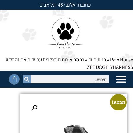
כתובת: אלנבי 46 תל אביב
למשלוחים חייגו: 054-5950525
Paw House
»
חנות חיות
»
רתמה איכותית לכלבים עם ידית אחיזה זידוג
ZEE DOG FLYHARNESS
מבצע!