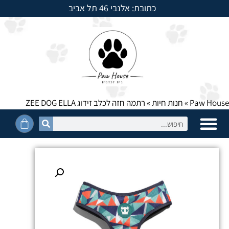
כתובת: אלנבי 46 תל אביב
למשלוחים חייגו: 054-5950525
Paw House
»
חנות חיות
»
רתמה חזה לכלב זידוג ZEE DOG ELLA