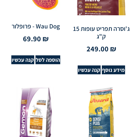
Wau Dog - פרופלור
ג'וסרה תפריט עופות 15
ק"ג
69.90
₪
249.00
₪
הוספה לסל
קנה עכשיו
מידע נוסף
קנה עכשיו