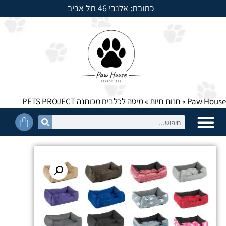
כתובת: אלנבי 46 תל אביב
למשלוחים חייגו: 054-5950525
Paw House
»
חנות חיות
»
מיטה לכלבים מכותנה PETS PROJECT