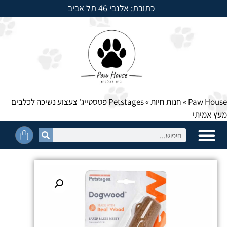
כתובת: אלנבי 46 תל אביב
למשלוחים חייגו: 054-5950525
Paw House
»
חנות חיות
»
Petstages פטסטייג' צעצוע נשיכה לכלבים
מעץ אמיתי