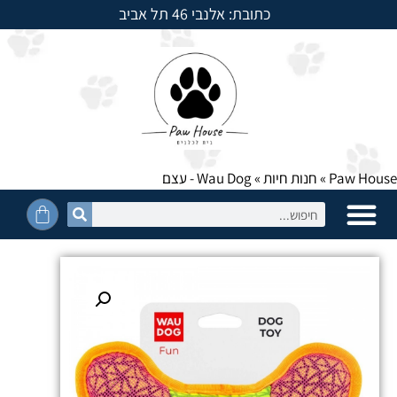
כתובת: אלנבי 46 תל אביב
למשלוחים חייגו: 054-5950525
Paw House
»
חנות חיות
»
Wau Dog - עצם