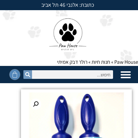
כתובת: אלנבי 46 תל אביב
למשלוחים חייגו: 054-5950525
Paw House
»
חנות חיות
»
רולר דבק אמיתי